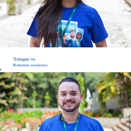
"Estagiar no
Butantan propiciou
a construção da
carreira profissional
que escolhi, desde
o início o apoio dos
meus colegas de
trabalho foi
fundamental para o
meu
desenvolvimento e,
a confiança do meu