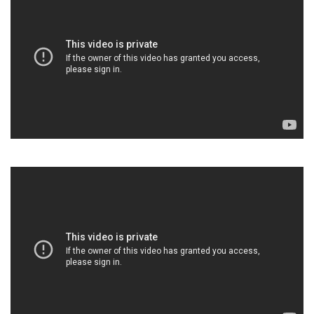
Butantan, essa
lógica procede.
Hoje temos um
número um pouco
maior de mulheres
do que de homens
nas áreas que têm
atraído mais a
presença feminina”
Sandra Coccuzzo
Diretora do
Centro de
Desenvolvimento
Científico (CDC)