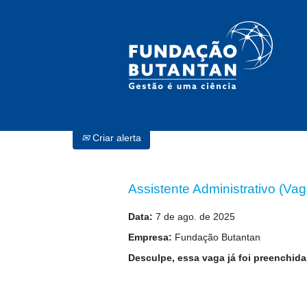
Procurar por palavra-chave
Selecione a frequência (em dias) de recebimento de a
Criar alerta
Assistente Administrativo (Va
Data:
7 de ago. de 2025
Empresa:
Fundação Butantan
Desculpe, essa vaga já foi preenchida