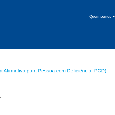
Quem somos
lertas:
ga Afirmativa para Pessoa com Deficiência -PCD)
.