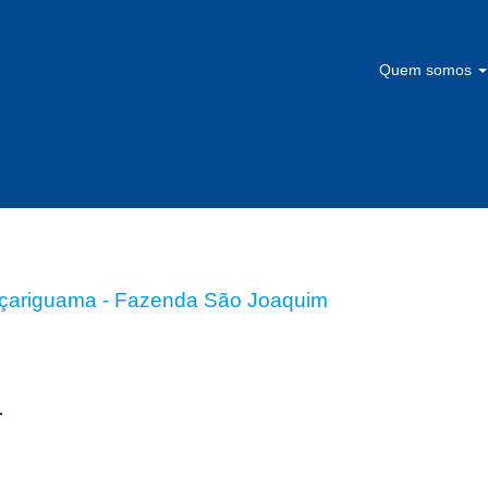
Quem somos
lertas:
açariguama - Fazenda São Joaquim
.